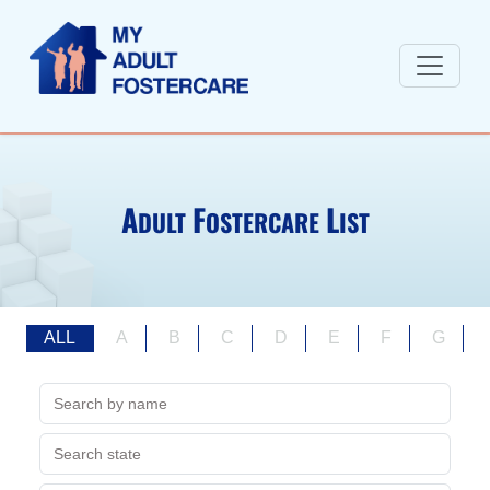
A
F
L
DULT
OSTERCARE
IST
ALL
A
B
C
D
E
F
G