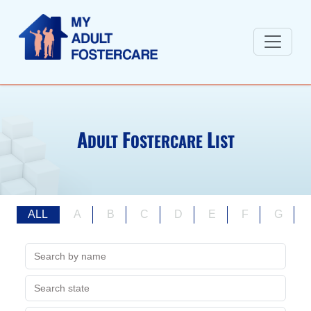
A
F
L
DULT
OSTERCARE
IST
ALL
A
B
C
D
E
F
G