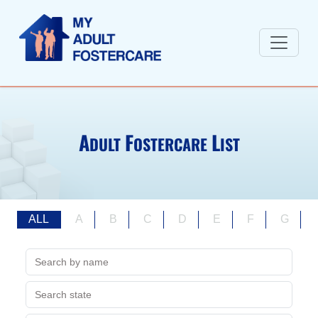
A
F
L
DULT
OSTERCARE
IST
ALL
A
B
C
D
E
F
G