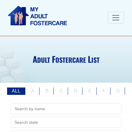
A
F
L
DULT
OSTERCARE
IST
ALL
A
B
C
D
E
F
G