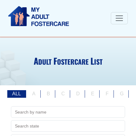
A
F
L
DULT
OSTERCARE
IST
ALL
A
B
C
D
E
F
G