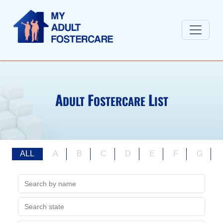
A
F
L
DULT
OSTERCARE
IST
ALL
A
B
C
D
E
F
G