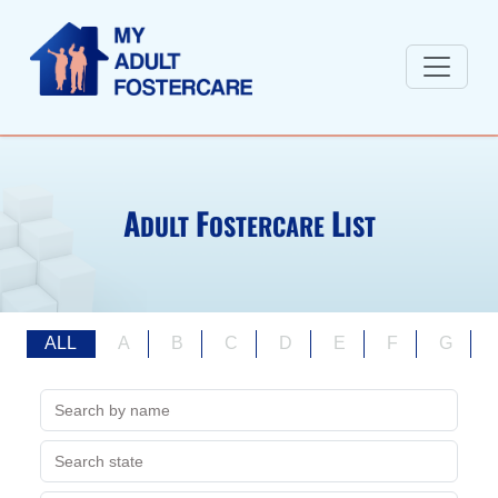
A
F
L
DULT
OSTERCARE
IST
ALL
A
B
C
D
E
F
G