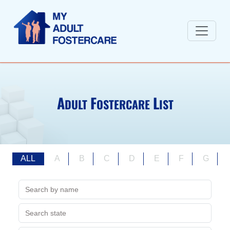
A
F
L
DULT
OSTERCARE
IST
ALL
A
B
C
D
E
F
G