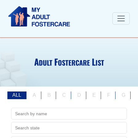
A
F
L
DULT
OSTERCARE
IST
ALL
A
B
C
D
E
F
G