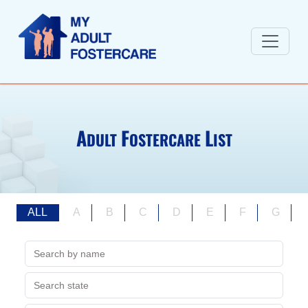
A
F
L
DULT
OSTERCARE
IST
ALL
A
B
C
D
E
F
G