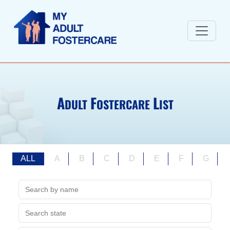
A
F
L
DULT
OSTERCARE
IST
ALL
A
B
C
D
E
F
G