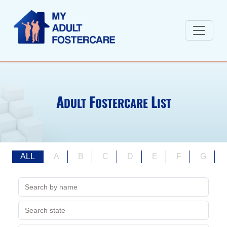
A
F
L
DULT
OSTERCARE
IST
ALL
A
B
C
D
E
F
G