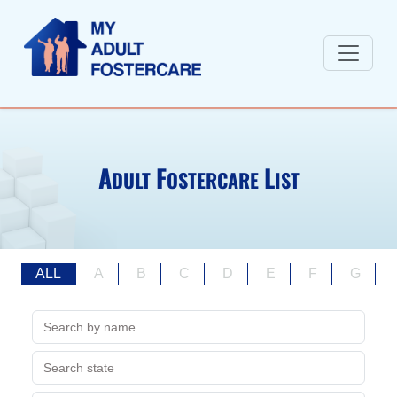
A
F
L
DULT
OSTERCARE
IST
ALL
A
B
C
D
E
F
G