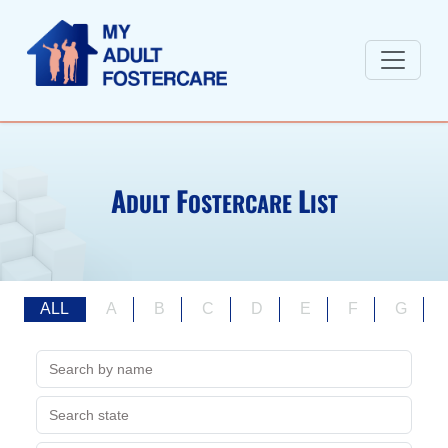
A
F
L
DULT
OSTERCARE
IST
ALL
A
B
C
D
E
F
G