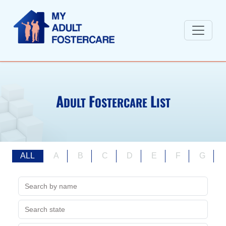
A
F
L
DULT
OSTERCARE
IST
ALL
A
B
C
D
E
F
G