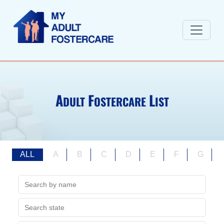
A
F
L
DULT
OSTERCARE
IST
ALL
A
B
C
D
E
F
G