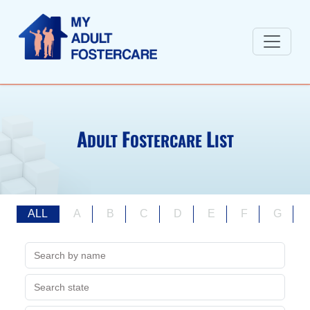
A
F
L
DULT
OSTERCARE
IST
ALL
A
B
C
D
E
F
G