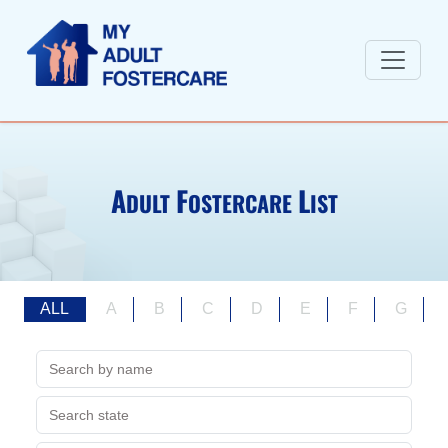
A
F
L
DULT
OSTERCARE
IST
ALL
A
B
C
D
E
F
G