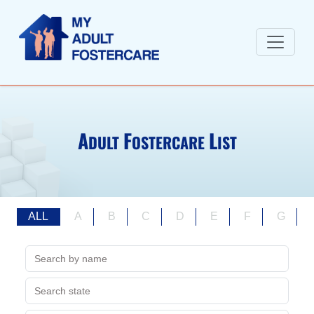
A
F
L
DULT
OSTERCARE
IST
ALL
A
B
C
D
E
F
G