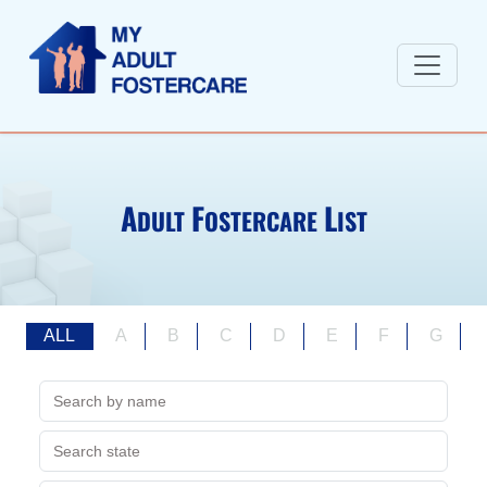
A
F
L
DULT
OSTERCARE
IST
ALL
A
B
C
D
E
F
G