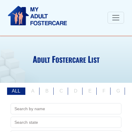
A
F
L
DULT
OSTERCARE
IST
ALL
A
B
C
D
E
F
G