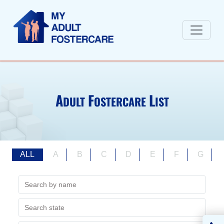
A
F
L
DULT
OSTERCARE
IST
ALL
A
B
C
D
E
F
G