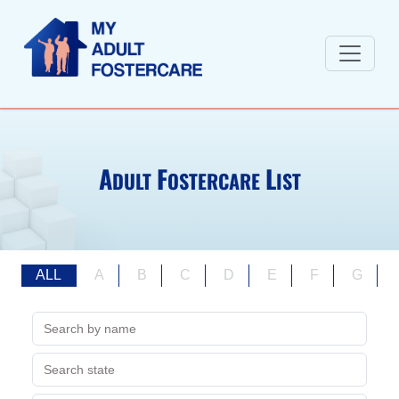
A
F
L
DULT
OSTERCARE
IST
ALL
A
B
C
D
E
F
G