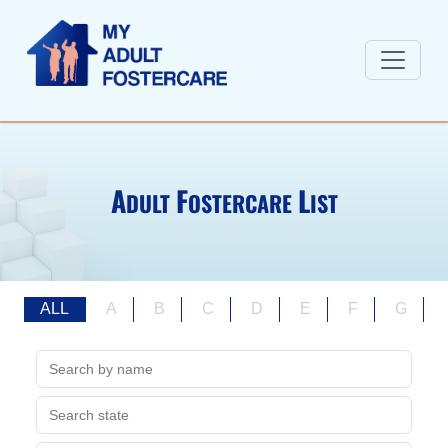
A
F
L
DULT
OSTERCARE
IST
ALL
A
B
C
D
E
F
G