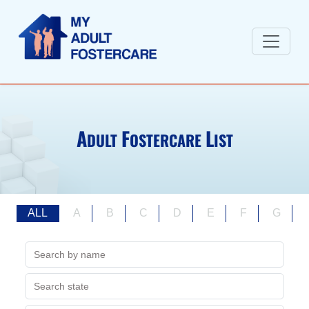
A
F
L
DULT
OSTERCARE
IST
ALL
A
B
C
D
E
F
G