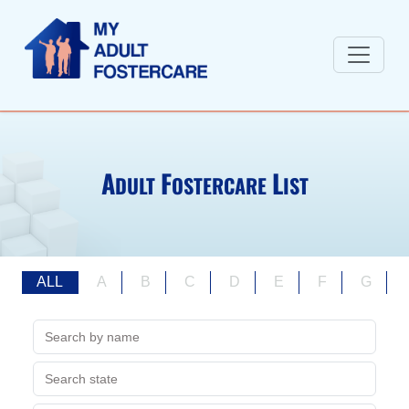
A
F
L
DULT
OSTERCARE
IST
ALL
A
B
C
D
E
F
G