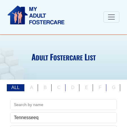
A
F
L
DULT
OSTERCARE
IST
ALL
A
B
C
D
E
F
G