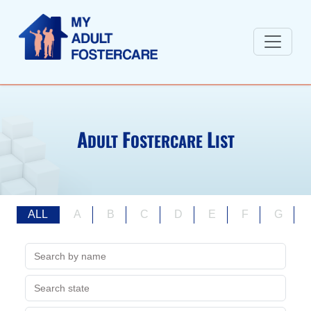
A
F
L
DULT
OSTERCARE
IST
ALL
A
B
C
D
E
F
G