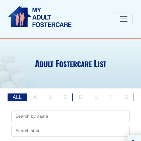
A
F
L
DULT
OSTERCARE
IST
ALL
A
B
C
D
E
F
G